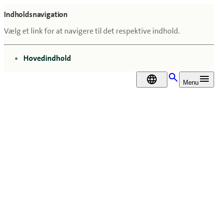
Indholdsnavigation
Vælg et link for at navigere til det respektive indhold.
gå til
Hovedindhold
DA
Menu