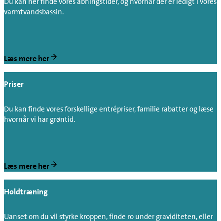
Du kan her finde vores åbningstider, og hvornår der er ledigt i vores
varmtvandsbassin.
Læs mere her
Priser
Du kan finde vores forskellige entrépriser, familie rabatter og læse
hvornår vi har grøntid.
Læs mere her
Holdtræning
Uanset om du vil styrke kroppen, finde ro under graviditeten, eller