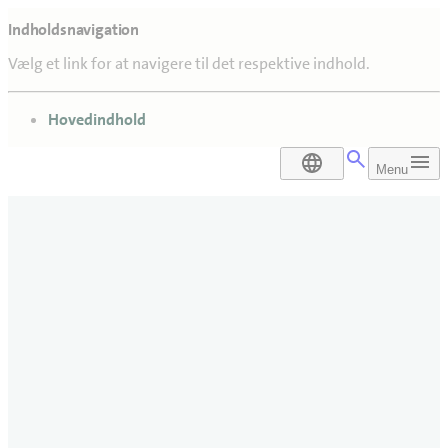
Indholdsnavigation
Vælg et link for at navigere til det respektive indhold.
gå til
Hovedindhold
DA
Menu