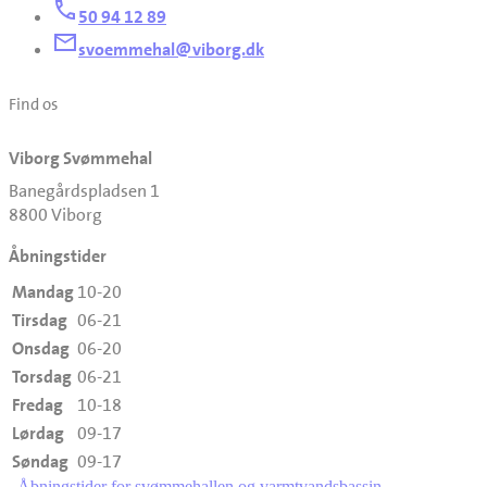
50 94 12 89
svoemmehal@viborg.dk
Find os
Viborg Svømmehal
Banegårdspladsen 1
8800 Viborg
Åbningstider
Mandag
10-20
Tirsdag
06-21
Onsdag
06-20
Torsdag
06-21
Fredag
10-18
Lørdag
09-17
Søndag
09-17
Åbningstider for svømmehallen og varmtvandsbassin